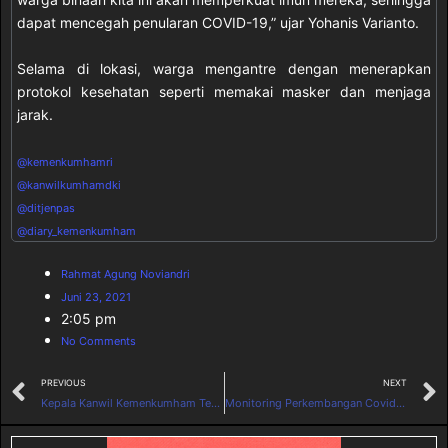
dapat mencegah penularan COVID-19,” ujar Yohanis Varianto.
Selama di lokasi, warga mengantre dengan menerapkan
protokol kesehatan seperti memakai masker dan menjaga
jarak.
@kemenkumhamri
@kanwilkumhamdki
@ditjenpas
@diary_kemenkumham
Rahmat Agung Noviandri
Juni 23, 2021
2:05 pm
No Comments
PREVIOUS
NEXT
Kepala Kanwil Kemenkumham Teruskan Arahan Sekjen Lewat Apel Pagi Virtual
Monitoring Perkembangan Covid-19 di Lingkungan Kantor Wilayah Kementerian Hukum dan HAM DKI Jakarta