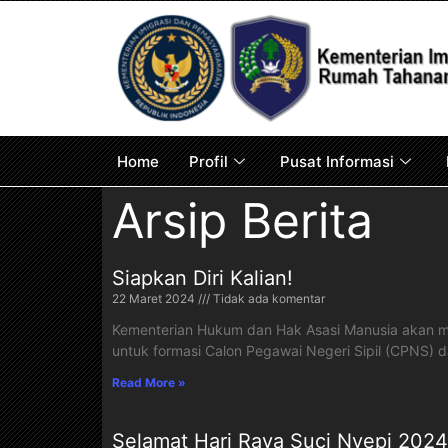
Home
Profil
Pusat Informasi
Arsip Berita
Siapkan Diri Kalian!
22 Maret 2024
Tidak ada komentar
Kementerian Hukum dan Hak Asasi Manusia akan m
untuk formasi Calon Pegawai Negeri Sipil (CPNS) 
Read More »
Selamat Hari Raya Suci Nyepi 202