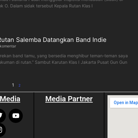
ok O. Dalam sidak tersebut Kepala Rutan Klas I
Rutan Salemba Datangkan Band Indie
 komentar
-rekan band tamu, yang bersedia menghibur teman-teman saya
kuman di rutan.” Sambut Karutan Klas I Jakarta Pusat Gun Gun
1
2
 Media
Media Partner