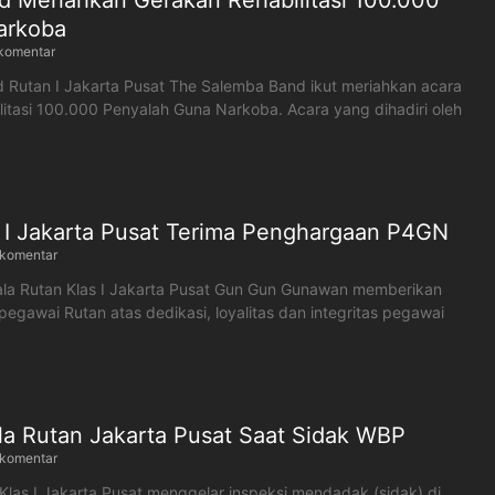
 Meriahkan Gerakan Rehabilitasi 100.000
arkoba
komentar
 Rutan I Jakarta Pusat The Salemba Band ikut meriahkan acara
litasi 100.000 Penyalah Guna Narkoba. Acara yang dihadiri oleh
 I Jakarta Pusat Terima Penghargaan P4GN
 komentar
ala Rutan Klas I Jakarta Pusat Gun Gun Gunawan memberikan
gawai Rutan atas dedikasi, loyalitas dan integritas pegawai
a Rutan Jakarta Pusat Saat Sidak WBP
 komentar
as I Jakarta Pusat menggelar inspeksi mendadak (sidak) di