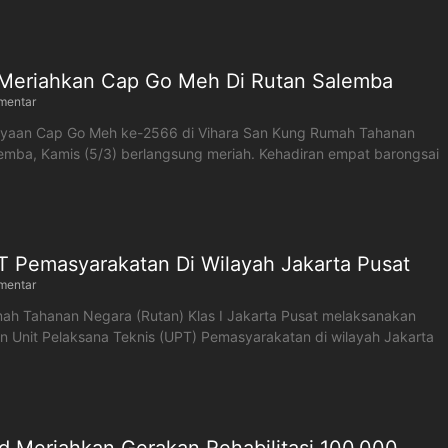
 Meriahkan Cap Go Meh Di Rutan Salemba
mentar
ayaan Cap Go Meh ke-2566 di Vihara San Kung Rumah Tahanan
lemba, Kamis (5/3) berlangsung meriah. Kehadiran empat barongsai
 Pemasyarakatan Di Wilayah Jakarta Pusat
mentar
ah Tahanan Negara (Rutan) Klas I Jakarta Pusat melaksanakan
 Unit Pelaksana Teknis (UPT) Pemasyarakatan di wilayah Jakarta