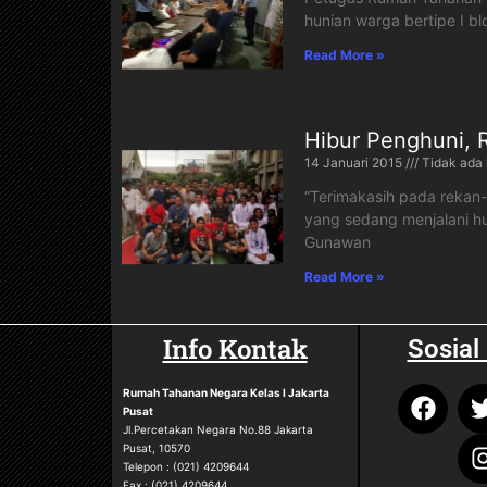
hunian warga bertipe I bl
Read More »
Hibur Penghuni, 
14 Januari 2015
Tidak ada
“Terimakasih pada rekan
yang sedang menjalani hu
Gunawan
Read More »
Info Kontak
Sosial
Rumah Tahanan Negara
Kelas I Jakarta
Pusat
Jl.Percetakan Negara No.88 Jakarta
Pusat, 10570
Telepon : (021) 4209644
Fax : (021) 4209644