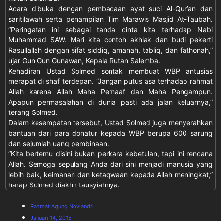
Acara dibuka dengan pembacaan ayat suci Al-Qur’an dan
saritilawah serta penampilan Tim Marawis Masjid At-Taubah.
“Peringatan ini sebagai tanda cinta kita terhadap Nabi
Muhammad SAW. Mari kita contoh akhlak dan budi pekerti
Rasullallah dengan sifat siddiq, amanah, tabliq, dan fathonah,”
ujar Gun Gun Gunawan, Kepala Rutan Salemba.
Kehadiran Ustad Solmed sontak membuat WBP antusias
merapat di shaf terdepan. “Jangan putus asa terhadap rahmat
Allah karena Allah Maha Pemaaf dan Maha Pengampun.
Apapun permasalahan di dunia pasti ada jalan keluarnya,”
terang Solmed.
Dalam kesempatan tersebut, Ustad Solmed juga menyerahkan
bantuan dari para donatur kepada WBP berupa 600 sarung
dan sejumlah uang pembinaan.
“Kita bertemu disini bukan perkara kebetulan, tapi ini rencana
Allah. Semoga sepulang Anda dari sini menjadi manusia yang
lebih baik, keimanan dan ketaqwaan kepada Allah meningkat,”
harap Solmed diakhir tausyiahnya.
Rahmat Agung Noviandri
Januari 14, 2015