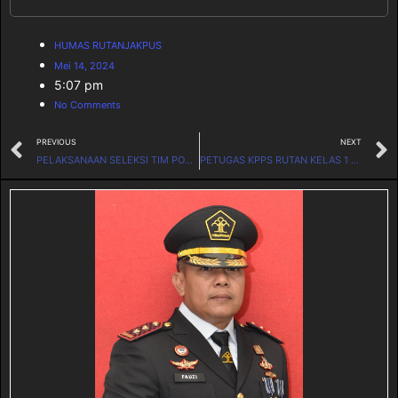
HUMAS RUTANJAKPUS
Mei 14, 2024
5:07 pm
No Comments
PREVIOUS
NEXT
PELAKSANAAN SELEKSI TIM POKJA PEMBANGUNAN ZONA INTEGRITAS MENUJU WBK DAN WBBM TAHUN 2024 RUTAN KELAS I JAKARTA PUSAT
PETUGAS KPPS RUTAN KELAS 1 JAKARTA PUSAT DAN LAPAS KELAS, IIA SALEMBA MENGIKUTI BIMBINGAN TEKNIS PELAKSANAAN PEMILU 2024