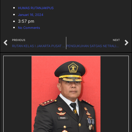
HUMAS RUTANJAKPUS
Januari 16, 2024
3:57 pm
No Comments
PREVIOUS
NEXT
RUTAN KELAS I JAKARTA PUSAT MENGHADIRI PEMBUKAAN KEGIATAN REKONSILIASI DAN PEMUTAKHIRAN DATA LAPORAN KEUANGAN DAN BMN SEMESTER II TA 2023
PENGUKUHAN SATGAS NETRALITAS ASN DAN PPNPN DI LINGKUNGAN RUTAN KELAS I JAKARTA PUSAT