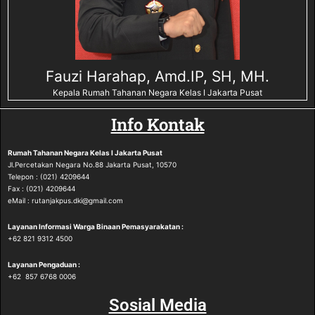
Fauzi Harahap, Amd.IP, SH, MH.
Kepala Rumah Tahanan Negara Kelas I Jakarta Pusat
Info Kontak
Rumah Tahanan Negara
Kelas I Jakarta Pusat
Jl.Percetakan Negara No.88 Jakarta Pusat, 10570
Telepon : (021) 4209644
Fax : (021) 4209644
eMail : rutanjakpus.dki@gmail.com
Layanan Informasi Warga Binaan Pemasyarakatan :
‪+62 821 9312 4500‬
Layanan Pengaduan :
‪+62 857 6768 0006
Sosial Media